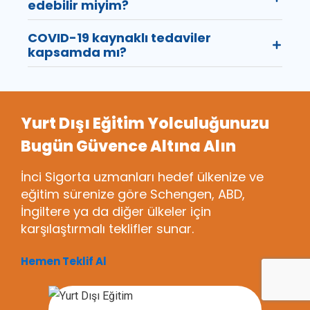
edebilir miyim?
COVID-19 kaynaklı tedaviler
kapsamda mı?
Yurt Dışı Eğitim Yolculuğunuzu
Bugün Güvence Altına Alın
İnci Sigorta uzmanları hedef ülkenize ve
eğitim sürenize göre Schengen, ABD,
İngiltere ya da diğer ülkeler için
karşılaştırmalı teklifler sunar.
Hemen Teklif Al