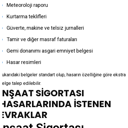
Meteoroloji raporu
Kurtarma teklifleri
Güverte, makine ve telsiz jurnalleri
Tamir ve diğer masraf faturaları
Gemi donanımı asgari emniyet belgesi
Hasar resimleri
Yukarıdaki belgeler standart olup, hasarın özelliğine göre ekstra
belge talep edilebilir.
İNŞAAT SİGORTASI
HASARLARINDA İSTENEN
EVRAKLAR
İnşaat Sigortası