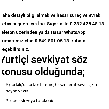
Daha detaylı bilgi almak ve hasar süreç ve evrak
detay bilgileri için İnci Sigorta ile
0 232 425 48 13
telefon üzerinden ya da Hasar WhatsApp
numaramız olan
0 549 801 05 13
irtibata
geçebilirsiniz.
Yurtiçi sevkiyat söz
konusu olduğunda;
Sigortalı/sigorta ettirenin, hasarlı emteaya ilişkin
beyan yazısı
Poliçe aslı veya fotokopisi