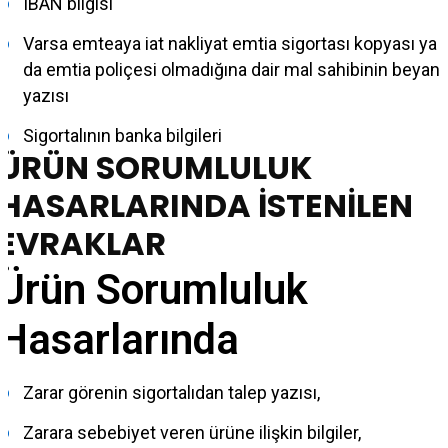
IBAN bilgisi
Varsa emteaya iat nakliyat emtia sigortası kopyası ya
da emtia poliçesi olmadığına dair mal sahibinin beyan
yazısı
Sigortalının banka bilgileri
ÜRÜN SORUMLULUK
HASARLARINDA İSTENİLEN
EVRAKLAR
Ürün Sorumluluk
Hasarlarında
Zarar görenin sigortalıdan talep yazısı,
Zarara sebebiyet veren ürüne ilişkin bilgiler,