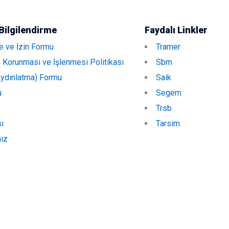
 Bilgilendirme
Faydalı Linkler
e ve İzin Formu
Tramer
n Korunması ve İşlenmesi Politikası
Sbm
Aydınlatma) Formu
Saik
u
Segem
Trsb
sı
Tarsim
ız