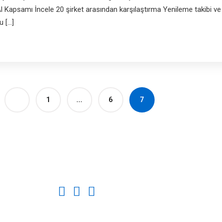
 Al Kapsamı İncele 20 şirket arasından karşılaştırma Yenileme takibi v
u […]
1
…
6
7