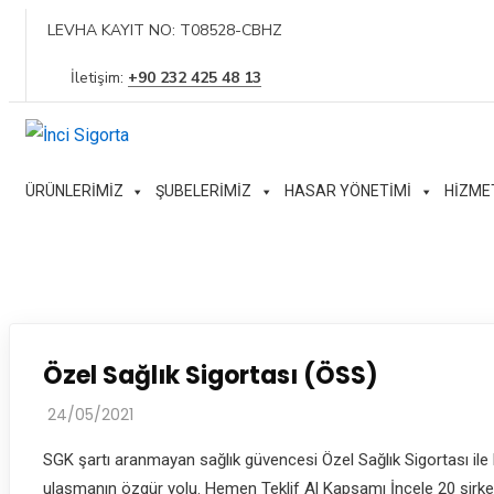
LEVHA KAYIT NO: T08528-CBHZ
İletişim:
+90 232 425 48 13
ÜRÜNLERİMİZ
ŞUBELERİMİZ
HASAR YÖNETİMİ
HİZME
Özel Sağlık Sigortası (ÖSS)
24/05/2021
SGK şartı aranmayan sağlık güvencesi Özel Sağlık Sigortası il
ulaşmanın özgür yolu. Hemen Teklif Al Kapsamı İncele 20 şirket 