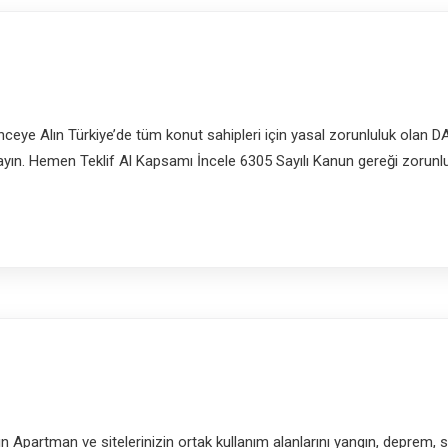
ye Alın Türkiye’de tüm konut sahipleri için yasal zorunluluk olan DASK
mayın. Hemen Teklif Al Kapsamı İncele 6305 Sayılı Kanun gereği zorunl
ın Apartman ve sitelerinizin ortak kullanım alanlarını yangın, deprem, su