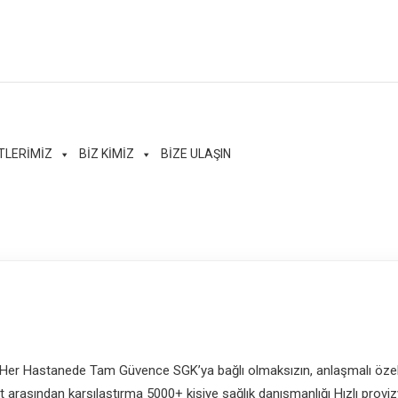
TLERİMİZ
BİZ KİMİZ
BİZE ULAŞIN
e Her Hastanede Tam Güvence SGK’ya bağlı olmaksızın, anlaşmalı öze
arasından karşılaştırma 5000+ kişiye sağlık danışmanlığı Hızlı proviz